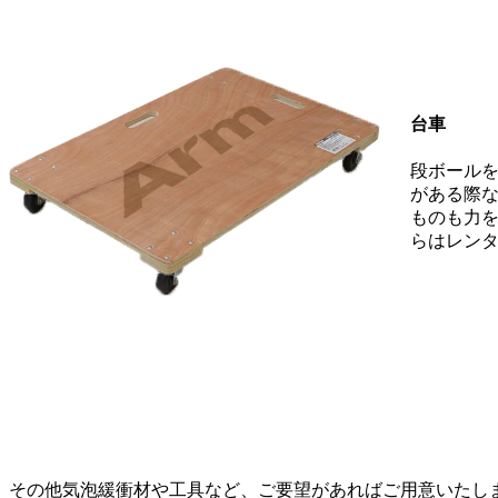
台車
段ボール
がある際
ものも力
らはレン
その他気泡緩衝材や工具など、ご要望があればご用意いたし