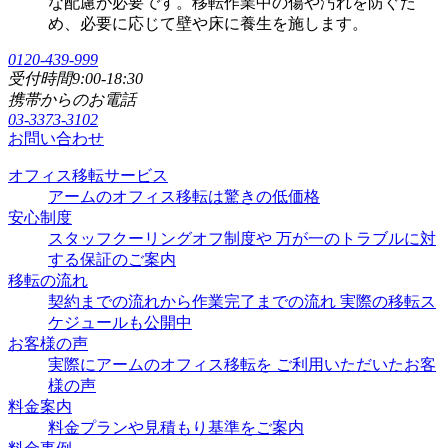
な配慮が必要です。移転作業中の傷や汚れを防ぐた
め、必要に応じて壁や床に養生を施します。
0120-439-999
受付時間
9:00-18:30
携帯からのお電話
03-3373-3102
お問い合わせ
オフィス移転サービス
アームのオフィス移転は驚きの低価格
安心制度
スタッフクーリングオフ制度や 万が一のトラブルに対
する保証のご案内
移転の流れ
契約までの流れから作業完了までの流れ 実際の移転ス
ケジュールも公開中
お客様の声
実際にアームのオフィス移転を ご利用いただいたお客
様の声
料金案内
料金プランや見積もり基準をご案内